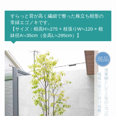
すらっと背が高く繊細で整った株立ち樹形の
常緑エゴノキです。
【サイズ：樹高H≒275 × 枝張りW≒120 × 根
鉢径A≒35cm（全高L≒295cm）】