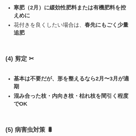
寒肥（2月）に緩効性肥料または有機肥料を控
えめに
花付きを良くしたい場合は、
春先にもごく少量
追肥
(4) 剪定 ✂
基本は不要だが、形を整えるなら2月〜3月が適
期
混み合った枝・内向き枝・枯れ枝を間引く程度
でOK
(5) 病害虫対策 🐛