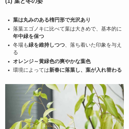
(1) 葉と冬の姿
葉は丸みのある楕円形で光沢あり
落葉エゴノキに比べて葉は大きめで、基本的に
年中緑を保つ
冬場も
緑を維持しつつ
、落ち着いた印象を与え
る
オレンジ～黄緑色の爽やかな葉色
環境によっては
新春に落葉し、葉が入れ替わる