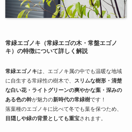
常緑エゴノキ（常緑エゴの木・常盤エゴノ
キ）の特徴について詳しく解説
常緑エゴノキ
は、エゴノキ属の中でも温暖な地域
に自生する常緑性の樹木で、
スリムな樹形・清楚
な白い花・ライトグリーンの爽やかな葉・深みの
ある色の幹
が魅力の
新時代の常緑樹
です！
落葉種のエゴノキに比べて冬でも葉を保つため、
目隠しや緑の背景としても重宝
されます。