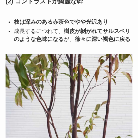
(2) コントラストが綺麗な幹
枝は深みのある赤茶色でやや光沢あり
成長するにつれて、
樹皮が剝がれてサルスベリ
のような色味になる
が、
徐々に深い褐色に戻る