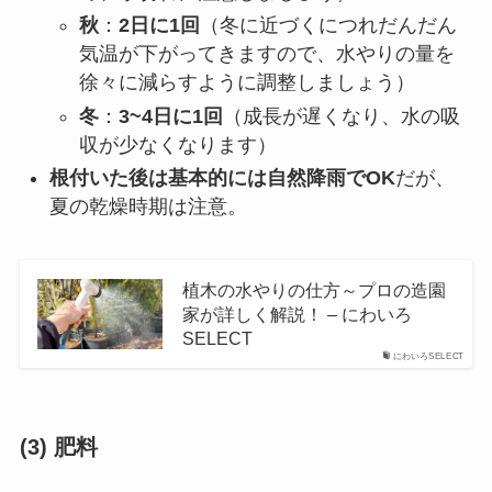
秋
：
2日に1回
（冬に近づくにつれだんだん
気温が下がってきますので、水やりの量を
徐々に減らすように調整しましょう）
冬
：
3~4日に1回
（成長が遅くなり、水の吸
収が少なくなります）
根付いた後は基本的には自然降雨でOK
だが、
夏の乾燥時期は注意。
植木の水やりの仕方～プロの造園
家が詳しく解説！ – にわいろ
SELECT
にわいろSELECT
(3) 肥料