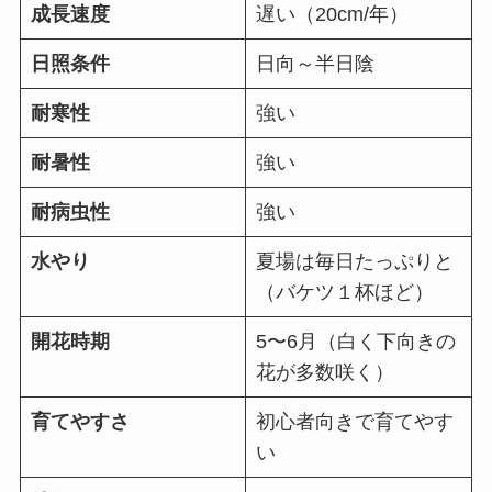
成長速度
遅い（20cm/年）
日照条件
日向～半日陰
耐寒性
強い
耐暑性
強い
耐病虫性
強い
水やり
夏場は毎日たっぷりと
（バケツ１杯ほど）
開花時期
5〜6月（白く下向きの
花が多数咲く）
育てやすさ
初心者向きで育てやす
い