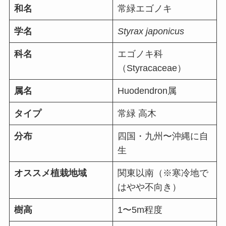
和名
常緑エゴノキ
学名
Styrax japonicus
科名
エゴノキ科
（Styracaceae）
属名
Huodendron属
タイプ
常緑 高木
分布
四国・九州〜沖縄に自
生
オススメ植栽地域
関東以南（※寒冷地で
はやや不向き）
樹高
1〜5m程度