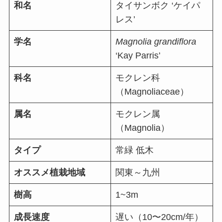
和名
タイサンボク ‘ケイパ
レス’
学名
Magnolia grandiflora
‘Kay Parris’
科名
モクレン科
（Magnoliaceae）
属名
モクレン属
（Magnolia）
タイプ
常緑 低木
オススメ植栽地域
関東～九州
樹高
1~3m
成長速度
遅い（10〜20cm/年）