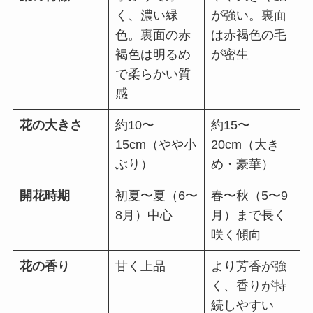
く、濃い緑
が強い。裏面
色。裏面の赤
は赤褐色の毛
褐色は明るめ
が密生
で柔らかい質
感
花の大きさ
約10〜
約15〜
15cm（やや小
20cm（大き
ぶり）
め・豪華）
開花時期
初夏〜夏（6〜
春〜秋（5〜9
8月）中心
月）まで長く
咲く傾向
花の香り
甘く上品
より芳香が強
く、香りが持
続しやすい