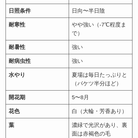
日照条件
日向〜半日陰
耐寒性
やや強い（-7℃程度ま
で）
耐暑性
強い
耐病虫性
強い
水やり
夏場は毎日たっぷりと
（バケツ半分ほど）
開花期
5〜8月
花色
白（大輪・芳香あり）
葉
濃緑で光沢があり、裏
面は赤褐色の毛