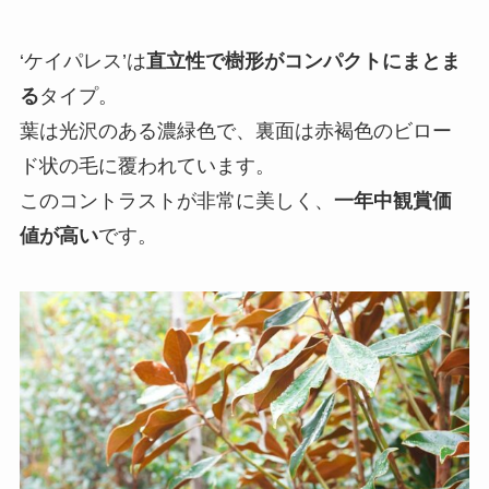
‘ケイパレス’は
直立性で樹形がコンパクトにまとま
る
タイプ。
葉は光沢のある濃緑色で、裏面は赤褐色のビロー
ド状の毛に覆われています。
このコントラストが非常に美しく、
一年中観賞価
値が高い
です。