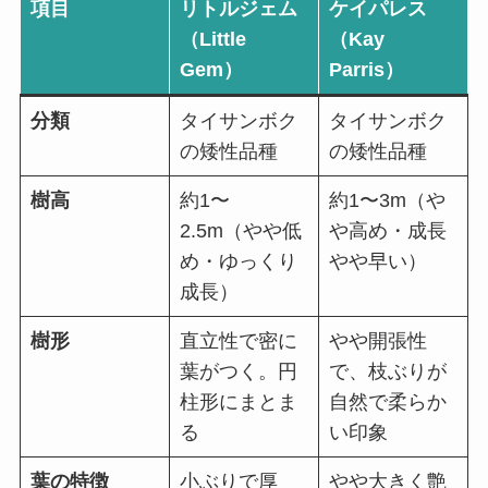
項目
リトルジェム
ケイパレス
（Little
（Kay
Gem）
Parris）
分類
タイサンボク
タイサンボク
の矮性品種
の矮性品種
樹高
約1〜
約1〜3m（や
2.5m（やや低
や高め・成長
め・ゆっくり
やや早い）
成長）
樹形
直立性で密に
やや開張性
葉がつく。円
で、枝ぶりが
柱形にまとま
自然で柔らか
る
い印象
葉の特徴
小ぶりで厚
やや大きく艶