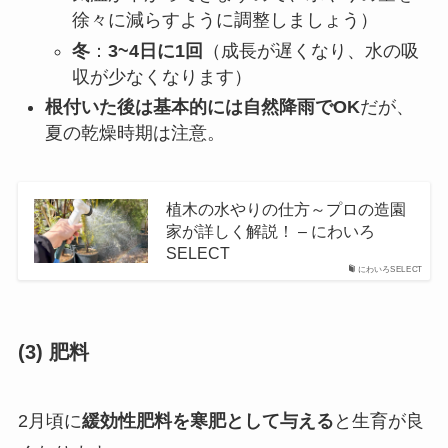
徐々に減らすように調整しましょう）
冬
：
3~4日に1回
（成長が遅くなり、水の吸
収が少なくなります）
根付いた後は基本的には自然降雨でOK
だが、
夏の乾燥時期は注意。
植木の水やりの仕方～プロの造園
家が詳しく解説！ – にわいろ
SELECT
にわいろSELECT
(3) 肥料
2月頃に
緩効性肥料を寒肥として与える
と生育が良