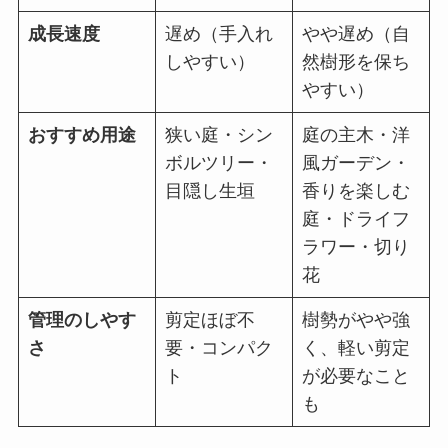
成長速度
遅め（手入れ
やや遅め（自
しやすい）
然樹形を保ち
やすい）
おすすめ用途
狭い庭・シン
庭の主木・洋
ボルツリー・
風ガーデン・
目隠し生垣
香りを楽しむ
庭・ドライフ
ラワー・切り
花
管理のしやす
剪定ほぼ不
樹勢がやや強
さ
要・コンパク
く、軽い剪定
ト
が必要なこと
も