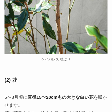
ケイパレス 枝ぶり
(2) 花
5〜8月頃に
直径15〜20cmもの大きな白い花
を咲か
せます。