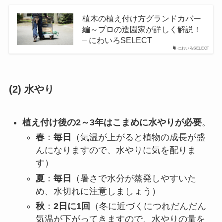
植木の植え付け方グランドカバー
編～プロの造園家が詳しく解説！
– にわいろSELECT
にわいろSELECT
(2) 水やり
植え付け後の2～3年はこまめに水やりが必要
。
春
：
毎日
（気温が上がると植物の成長が盛
んになりますので、水やりに気を配りま
す）
夏
：
毎日
（暑さで水分が蒸発しやすいた
め、水切れに注意しましょう）
秋
：
2日に1回
（冬に近づくにつれだんだん
気温が下がってきますので、水やりの量を