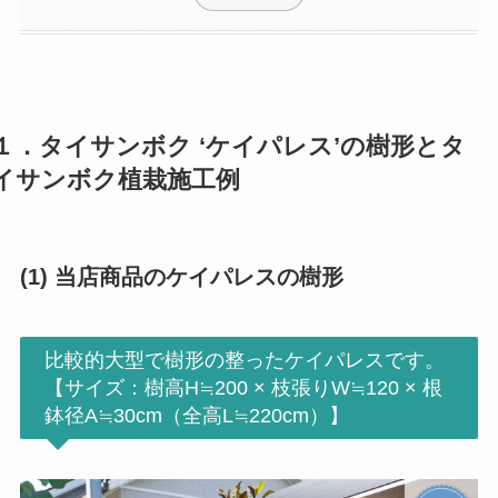
１．タイサンボク ‘ケイパレス’の樹形とタ
イサンボク植栽施工例
(1) 当店商品のケイパレスの樹形
比較的大型で樹形の整ったケイパレスです。
【サイズ：樹高H≒200 × 枝張りW≒120 × 根
鉢径A≒30cm（全高L≒220cm）】