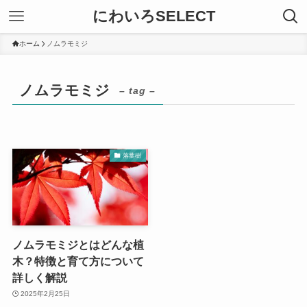
にわいろSELECT
ホーム
ノムラモミジ
ノムラモミジ
– tag –
落葉樹
ノムラモミジとはどんな植
木？特徴と育て方について
詳しく解説
2025年2月25日