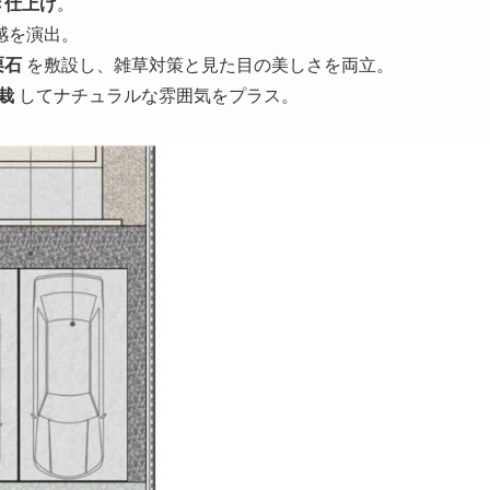
き仕上げ
。
感を演出。
栗石
を敷設し、雑草対策と見た目の美しさを両立。
栽
してナチュラルな雰囲気をプラス。