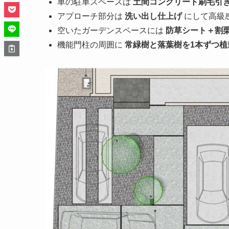
車の駐車スペースは
土間コンクリート刷毛引
アプローチ部分は
洗い出し仕上げ
にして高級
空いたガーデンスペースには
防草シート＋割
機能門柱の周囲に
常緑樹と落葉樹を1本ずつ植